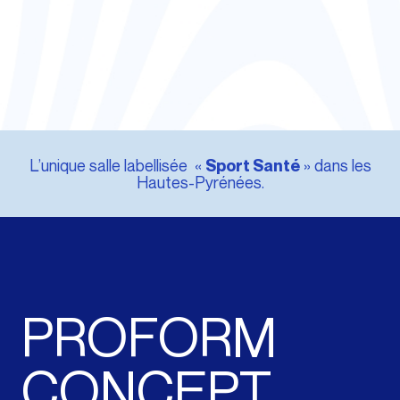
L’unique salle labellisée «
» dans les
Sport Santé
Hautes-Pyrénées.
PROFORM
CONCEPT